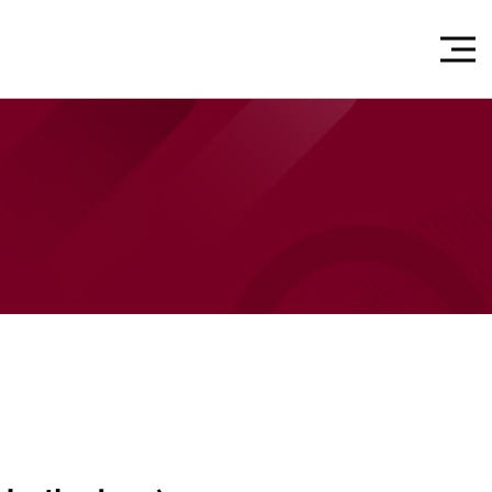
모
내
버