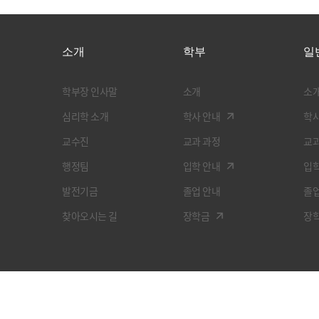
소개
학부
일
학부장 인사말
소개
소
심리학 소개
학사 안내
학사
교수진
교과 과정
교과
행정팀
입학 안내
입학
발전기금
졸업 안내
졸업
찾아오시는 길
장학금
장