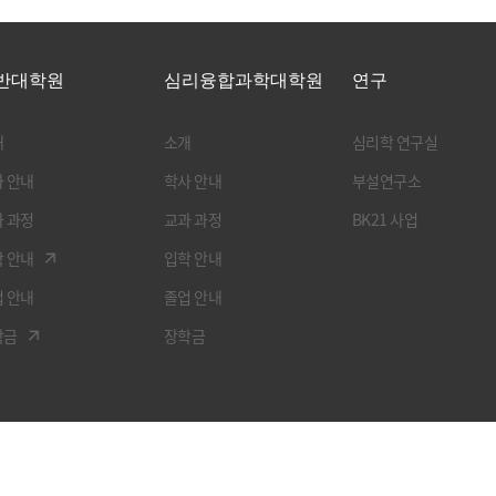
반대학원
심리융합과학대학원
연구
개
소개
심리학 연구실
 안내
학사 안내
부설연구소
 과정
교과 과정
BK21 사업
 안내
입학 안내
 안내
졸업 안내
학금
장학금